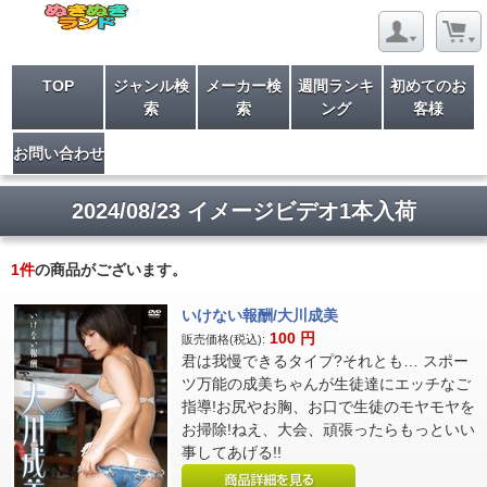
TOP
ジャンル検
メーカー検
週間ランキ
初めてのお
索
索
ング
客様
お問い合わせ
2024/08/23 イメージビデオ1本入荷
1
件
の商品がございます。
いけない報酬/大川成美
100
円
販売価格(税込):
君は我慢できるタイプ?それとも… スポー
ツ万能の成美ちゃんが生徒達にエッチなご
指導!お尻やお胸、お口で生徒のモヤモヤを
お掃除!ねえ、大会、頑張ったらもっといい
事してあげる!!