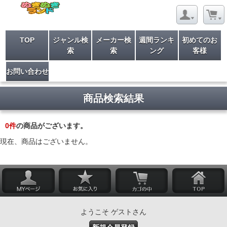
TOP
ジャンル検
メーカー検
週間ランキ
初めてのお
索
索
ング
客様
お問い合わせ
商品検索結果
0
件
の商品がございます。
現在、商品はございません。
ようこそ ゲストさん