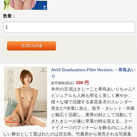
数量：
Airi3 Graduation-Film Version-・希島あい
り
100
円
販売価格(税込):
本作の主演はきじーこと希島あいりちゃん!!
ビジュアルも人柄も明るく美しく爽やか、
様々な場で活躍する多芸多才のスレンダー
美女だ!!本業に加え、歌手・タレント・作家
と幅広く活躍し、業界の顔として活動して
きたきじーが遂に卒業の時を迎える。ヌー
ドイメージのフィナーレを飾るのにふさわ
しい舞台として選ばれたのは宮古島、竹書房から発売される写真集