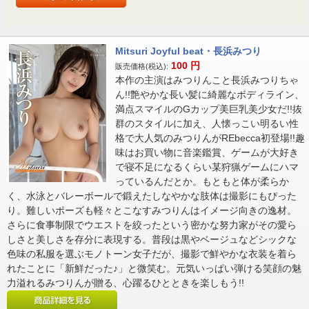
Mitsuri Joyful beat・長浜みつり
100
円
販売価格(税込):
本作の主演はみつりんこと長浜みつりちゃ
ん!!艶やかな長い髪に綺麗なボディライン、
満点スマイルのGカップ美巨乳美少女だ!!抜
群のスタイルに加え、人懐っこい明るい性
格で大人気のみつりんがREbecca初登場!!趣
味はお買い物に音楽鑑賞、ゲームが大好き
で寝不足になるくらい某狩猟ゲームにハマ
っているんだとか。もともと体が柔らか
く、水泳とバレーボールで鍛えたしなやかな肢体は撮影にもぴった
り。難しいポーズも軽々とこなすみつりんはイメージ向きの逸材。
さらに食事制限でウエストを絞ったという密かな努力家がその愛ら
しさと美しさを存分に表現する。普段は黒やベージュなどシックな
色味の私服を選ぶモノトーン女子だが、撮影で鮮やかな衣装を着ら
れたことに「新鮮だった♪」と微笑む。元気いっぱい弾ける笑顔の魅
力溢れるみつりんが贈る、心躍るひとときを楽しもう!!