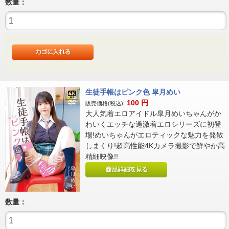
数量：
生徒手帳はピンク色 皐月めい
100
円
販売価格(税込):
大人気着エロアイドル皐月めいちゃんがか
わいくエッチな過激着エロシリーズに初登
場!めいちゃんがエロティックな魅力を発散
しまくり!超高性能4Kカメラ撮影で鮮やか高
精細映像!!
数量：