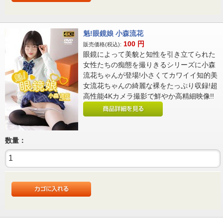
魁!眼鏡娘 小森流花
100
円
販売価格(税込):
眼鏡によって美貌と知性を引き立てられた
女性たちの痴態を撮りきるシリーズに小森
流花ちゃんが登場!小さくてカワイイ知的美
女流花ちゃんの綺麗な裸をたっぷり収録!超
高性能4Kカメラ撮影で鮮やか高精細映像!!
数量：