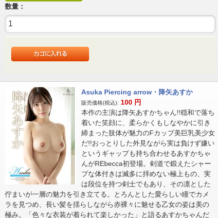
数量：
Asuka Piercing arrow・降矢あすか
100
円
販売価格(税込):
本作の主演は降矢あすかちゃん!!穏和で落ち
着いた笑顔に、柔らかくもしなやかに引き
締まった肢体が魅力のFカップ美巨乳美少女
だ!!おっとりした外見ながら実は負けず嫌い
というギャップも持ち合わせるあすかちゃ
んがREbecca初登場。剣道で鍛えたシャー
プな体付きは滅多に拝めない極上もの、実
は段位を持つ剣士でもあり、その凛とした
佇まいが一層の魅力を引き立てる。とろんとした愛らしい瞳でカメ
ラを見つめ、長い髪を揺らしながら赤裸々に魅せる乙女の姿は美の
極み。「色々な衣装が着られて楽しかった」と語るあすかちゃんだ