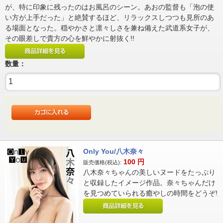
が、特に印象に残ったのはお風呂のシーン。あおの監督も「泡の使
い方が上手だった」と絶賛するほど、リラックスしつつも見所のあ
る場面となった。穏やかさと凛々しさを兼ね備えた武道系女子が、
その眼差しで貴方の心を鮮やかに射抜く!!
数量：
Only You/八木奈々
100
円
販売価格(税込):
八木奈々ちゃんの美しいヌードをたっぷり
と収録したイメージ作品。奈々ちゃんだけ
を見つめていられる癒やしの時間をどうぞ!