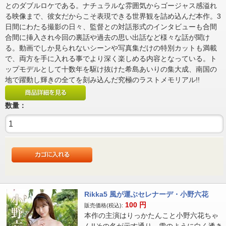
とのダブルロケである。ナチュラルな雰囲気からゴージャス感溢れ
る映像まで、彼女だからこそ表現できる世界観を詰め込んだ本作。3
日間にわたる撮影の日々、監督との対話形式のインタビューも合間
合間に挿入され今回の裏話や過去の思い出話など様々な話が聞け
る。動画でしか見られないシーンや写真集だけの特別カットも満載
で、両方を手に入れる事でより深く楽しめる内容となっている。ト
ップモデルとして十数年を駆け抜けた希島あいりの集大成、南国の
地で躍動し輝きの全てを刻み込んだ究極のラストメモリアル!!
数量：
Rikka5 風が運ぶセレナーデ・小野六花
100
円
販売価格(税込):
本作の主演はりっかたんこと小野六花ちゃ