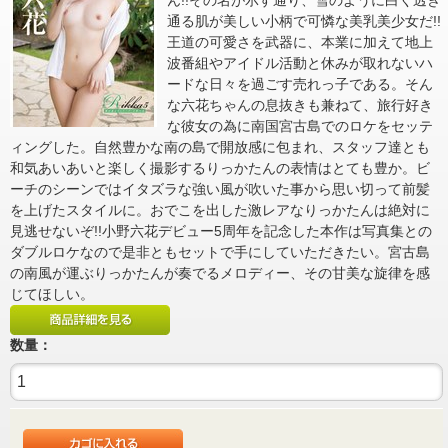
ん!!その名が示す通り、雪のように白く透き
通る肌が美しい小柄で可憐な美乳美少女だ!!
王道の可愛さを武器に、本業に加えて地上
波番組やアイドル活動と休みが取れないハ
ードな日々を過ごす売れっ子である。そん
な六花ちゃんの息抜きも兼ねて、旅行好き
な彼女の為に南国宮古島でのロケをセッテ
ィングした。自然豊かな南の島で開放感に包まれ、スタッフ達とも
和気あいあいと楽しく撮影するりっかたんの表情はとても豊か。ビ
ーチのシーンではイタズラな強い風が吹いた事から思い切って前髪
を上げたスタイルに。おでこを出した激レアなりっかたんは絶対に
見逃せないぞ!!小野六花デビュー5周年を記念した本作は写真集との
ダブルロケなので是非ともセットで手にしていただきたい。宮古島
の南風が運ぶりっかたんが奏でるメロディー、その甘美な旋律を感
じてほしい。
数量：