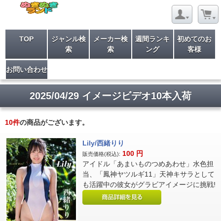
TOP
ジャンル検
メーカー検
週間ランキ
初めてのお
索
索
ング
客様
お問い合わせ
2025/04/29 イメージビデオ10本入荷
10
件
の商品がございます。
Lily/西緒りり
100
円
販売価格(税込):
アイドル「あまいものつめあわせ」水色担
当、「鳳神ヤツルギ11」天神キサラとして
も活躍中の彼女がグラビアイメージに挑戦!