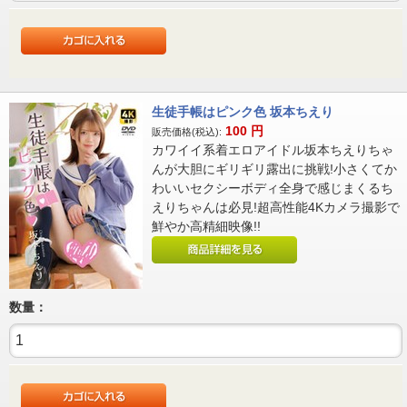
生徒手帳はピンク色 坂本ちえり
100
円
販売価格(税込):
カワイイ系着エロアイドル坂本ちえりちゃ
んが大胆にギリギリ露出に挑戦!小さくてか
わいいセクシーボディ全身で感じまくるち
えりちゃんは必見!超高性能4Kカメラ撮影で
鮮やか高精細映像!!
数量：