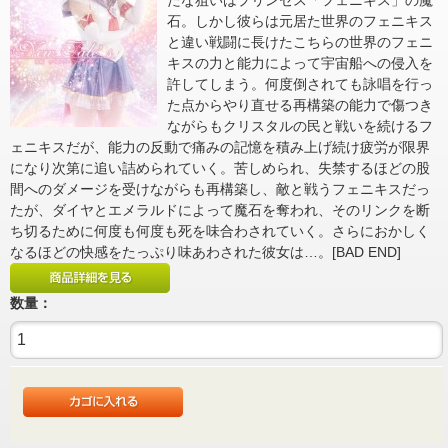
たな狙いはプリンセス「フェニキス」の魔
石。しかし彼らは元居た世界のフェニキス
と違い戦闘に長けたこちらの世界のフェニ
キスの力と能力によって宇宙船への侵入を
許してしまう。何度倒されても詠唱を行っ
た点からやり直せる再構築の能力で傷つき
ながらもクリスタルの民と戦いを続けるフ
ェニキスだが、能力の反動で痛みの記憶を積み上げ続け疲労が限界
になり次第に追い詰められていく。苦しめられ、失禁するほどの股
間へのダメージを受けながらも再構築し、敵と戦うフェニキスだっ
たが、ダイヤとエメラルドによって魔石を奪われ、そのリンクを断
ち切るために何度も何度も死を味合わされていく。さらにおかしく
なるほどの快感をたっぷり味あわされた彼女は…。[BAD END]
数量：