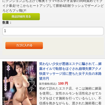
にテンションぶち上げで喉奥イラマ×ポルチオ直撃の同時責めでイク
イク暴走!そこからヒートアップして膣射&顔射ラッシュでザーメンど
ろどろブッ飛び!
数量：
笑わない少女が悪徳エステに騙されて…媚
薬オイルで恥部をほぐされ崩壊失禁アクメ
快楽マッサージ沼に堕ちた女子大生の末路
望月円
100
円
販売価格(税込):
初めて訪れたエステ店。そこは施術に媚薬
を使用し、女性ホルモンを活性化させてカ
ラダをほぐす施術を行っているらしい。不
信感を抱きながらも、渡された施術着に着