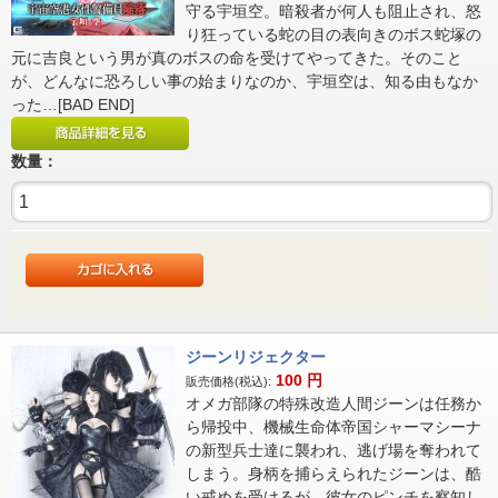
守る宇垣空。暗殺者が何人も阻止され、怒
り狂っている蛇の目の表向きのボス蛇塚の
元に吉良という男が真のボスの命を受けてやってきた。そのこと
が、どんなに恐ろしい事の始まりなのか、宇垣空は、知る由もなか
った…[BAD END]
数量：
ジーンリジェクター
100
円
販売価格(税込):
オメガ部隊の特殊改造人間ジーンは任務か
ら帰投中、機械生命体帝国シャーマシーナ
の新型兵士達に襲われ、逃げ場を奪われて
しまう。身柄を捕らえられたジーンは、酷
い戒めを受けるが、彼女のピンチを察知し