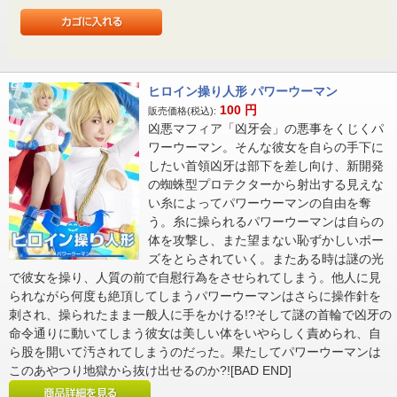
ヒロイン操り人形 パワーウーマン
100
円
販売価格(税込):
凶悪マフィア「凶牙会」の悪事をくじくパ
ワーウーマン。そんな彼女を自らの手下に
したい首領凶牙は部下を差し向け、新開発
の蜘蛛型プロテクターから射出する見えな
い糸によってパワーウーマンの自由を奪
う。糸に操られるパワーウーマンは自らの
体を攻撃し、また望まない恥ずかしいポー
ズをとらされていく。またある時は謎の光
で彼女を操り、人質の前で自慰行為をさせられてしまう。他人に見
られながら何度も絶頂してしまうパワーウーマンはさらに操作針を
刺され、操られたまま一般人に手をかける!?そして謎の首輪で凶牙の
命令通りに動いてしまう彼女は美しい体をいやらしく責められ、自
ら股を開いて汚されてしまうのだった。果たしてパワーウーマンは
このあやつり地獄から抜け出せるのか?![BAD END]