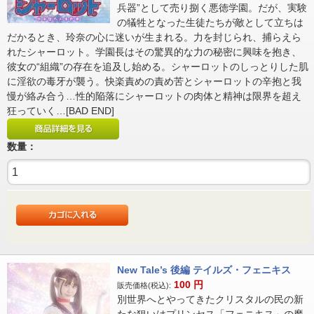
兵器”として売り捌く悪徳学園。だが、実験
の犠牲となった生徒たちが敵として立ちは
だかるとき、玲奈の心に迷いが生まれる。力を封じられ、捕らえら
れたシャーロット。学園長はその驚異的な力の秘密に興味を抱き、
彼女の“組織”の存在を追及し始める。シャーロットのしっとりした肌
に淫欲の毒牙が襲う。快楽責めの責め苦とシャーロットの辛抱と我
慢が絡み合う…性的陥落にシャーロットの肉体と精神は限界を超え
狂っていく…[BAD END]
数量：
New Tale’s 後編 テイルズ・フェニキス
100
円
販売価格(税込):
別世界へとやってきたクリスタルの民の新