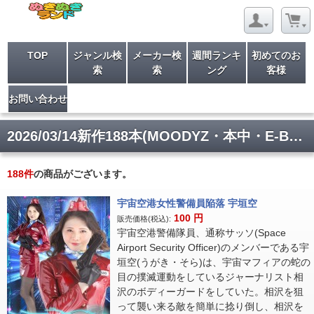
TOP
ジャンル検
メーカー検
週間ランキ
初めてのお
索
索
ング
客様
お問い合わせ
2026/03/14新作188本(MOODYZ・本中・E-BODY・その他)入荷
188
件
の商品がございます。
宇宙空港女性警備員陥落 宇垣空
100
円
販売価格(税込):
宇宙空港警備隊員、通称サッソ(Space
Airport Security Officer)のメンバーである宇
垣空(うがき・そら)は、宇宙マフィアの蛇の
目の撲滅運動をしているジャーナリスト相
沢のボディーガードをしていた。相沢を狙
って襲い来る敵を簡単に捻り倒し、相沢を