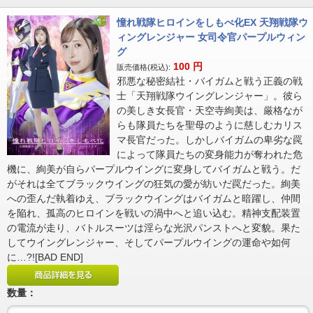
憧れ戦隊ヒロインをしもべ化EX 天翔戦隊ウ
ィングレンジャー 女司令官パープルウィン
グ
100
円
販売価格(税込):
邪悪な秘密結社・バイガムと戦う正義の戦
士「天翔戦隊ウイングレンジャー」。彼ら
の美しき女長官・天空寺絢美は、厳格なが
らも隊員たちを聖母のように慈しむカリス
マ長官だった。しかしバイガムの卑劣な罠
によって隊員たちの変身能力が奪われた危
機に、絢美が自らパープルウイングに変身してバイガムと戦う。だ
がそれは全てブラックウイングの狂気の愛が紡いだ罠だった。絢美
への歪んだ執着ゆえ、ブラックウイングはバイガムと暗躍し、仲間
を陥れ、孤高のヒロインを戦いの渦中へと追い込む。精神支配装置
の電流が走り、バトルスーツは淫らな光沢パンストへと変貌。果た
してウイングレンジャー、そしてパープルウイングの運命や如何
に…?![BAD END]
数量：