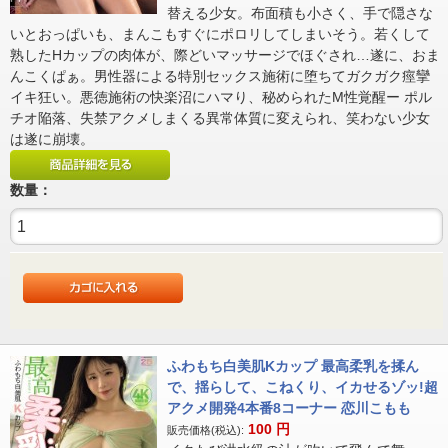
替える少女。布面積も小さく、手で隠さな
いとおっぱいも、まんこもすぐにポロリしてしまいそう。若くして
熟したHカップの肉体が、際どいマッサージでほぐされ…遂に、おま
んこくぱぁ。男性器による特別セックス施術に堕ちてガクガク痙攣
イキ狂い。悪徳施術の快楽沼にハマり、秘められたM性覚醒ー ポル
チオ陥落、失禁アクメしまくる異常体質に変えられ、笑わない少女
は遂に崩壊。
数量：
ふわもち白美肌Kカップ 最高柔乳を揉ん
で、揺らして、こねくり、イカせるゾッ!超
アクメ開発4本番8コーナー 恋川こもも
100
円
販売価格(税込):