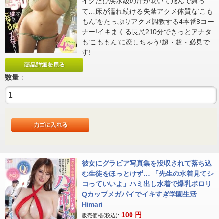
イクたび洪水級の汁が吹いて飛んで舞っ
て…床が濡れ続ける失禁アクメ体質な’こも
もん’をたっぷりアクメ調教する4本番8コー
ナー!イキまくる長尺210分できっとアナタ
も’こももん’に恋しちゃう!超・超・必見で
す!
数量：
彼女にグラビア写真集を没収されて落ち込
む生徒をほっとけず… 「先生の水着見てシ
コっていいよ」ハミ出し水着で爆乳ポロリ
Qカップメガパイでイキすぎ学園生活
Himari
100
円
販売価格(税込):