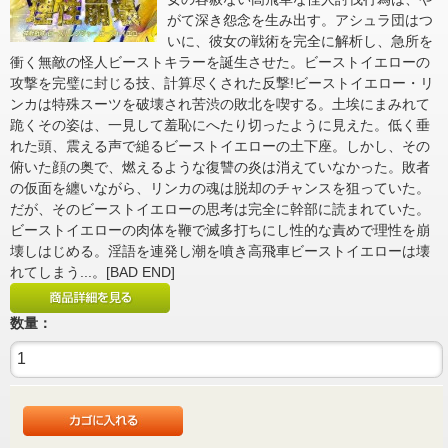
がて深き怨念を生み出す。アシュラ団はつ
いに、彼女の戦術を完全に解析し、急所を
衝く無敵の怪人ビーストキラーを誕生させた。ビーストイエローの
攻撃を完璧に封じる技、計算尽くされた反撃!ビーストイエロー・リ
ンカは特殊スーツを破壊され苦渋の敗北を喫する。土埃にまみれて
跪くその姿は、一見して羞恥にへたり切ったように見えた。低く垂
れた頭、震える声で縋るビーストイエローの土下座。しかし、その
俯いた顔の奥で、燃えるような復讐の炎は消えていなかった。敗者
の仮面を纏いながら、リンカの魂は脱却のチャンスを狙っていた。
だが、そのビーストイエローの思考は完全に幹部に読まれていた。
ビーストイエローの肉体を鞭で滅多打ちにし性的な責めで理性を崩
壊しはじめる。淫語を連発し潮を噴き高飛車ビーストイエローは壊
れてしまう...。[BAD END]
数量：