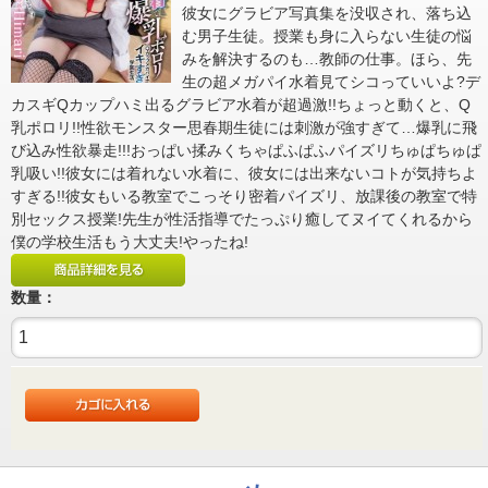
彼女にグラビア写真集を没収され、落ち込
む男子生徒。授業も身に入らない生徒の悩
みを解決するのも…教師の仕事。ほら、先
生の超メガパイ水着見てシコっていいよ?デ
カスギQカップハミ出るグラビア水着が超過激!!ちょっと動くと、Q
乳ポロリ!!性欲モンスター思春期生徒には刺激が強すぎて…爆乳に飛
び込み性欲暴走!!!おっぱい揉みくちゃぱふぱふパイズリちゅぱちゅぱ
乳吸い!!彼女には着れない水着に、彼女には出来ないコトが気持ちよ
すぎる!!彼女もいる教室でこっそり密着パイズリ、放課後の教室で特
別セックス授業!先生が性活指導でたっぷり癒してヌイてくれるから
僕の学校生活もう大丈夫!やったね!
数量：