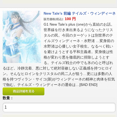
New Tale’s 前編 テイルズ・ウィンディーネ
100
円
販売価格(税込):
G1 New Tale’s plus (one)から直結のお話。
世界線を行き来出来るようになったクリス
タルの民。今回のターゲットは別世界のテ
イルズウィンディーネ・水野渚 …変身前の
水野渚は心優しい女子校生。なるべく戦い
を避けようとする平和主義者。変身後は性
格が変わり悪を徹底的に排除しようとす
る。テイルズ戦士の中でも氷の心と呼ばれ
るほど。冷静沈着、悪に対して絶対容赦しない正義感を持つヒロイ
ン。そんなヒロインをクリスタルの民二人が狙う…更には多数の人
格を持つヴィラン・サイコ(新)がウィンディーネの精神と肉体を狂気
で蝕む。テイルズ・ウィンディーネの運命は…[BAD END]
数量：