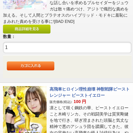
な話し合いを求めるブルセイダーをジュウ
ガは散々痛めつけ、アジトで熾烈な責めを
加える。そして人間とプラテオスのハイブリッド・モドキに羞恥に
まみれた責めを受ける事に![BAD END]
数量：
高飛車ヒロイン理性崩壊 神獣戦隊ビースト
レンジャー ビーストイエロー
100
円
販売価格(税込):
凛として咲く鋼鉄の華、ビーストイエロー
こと木崎リンカ。その戦闘美学は質実剛健
を地で行き、研ぎ澄まされた頭脳と気丈な
精神で悪のアシュラ団を蹂躙してきた。彼
女の容赦ない高飛車な怪人討伐行為は、や