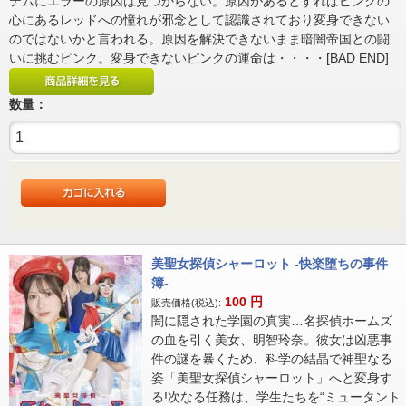
テムにエラーの原因は見つからない。原因があるとすればピンクの
心にあるレッドへの憧れが邪念として認識されており変身できない
のではないかと言われる。原因を解決できないまま暗闇帝国との闘
いに挑むピンク。変身できないピンクの運命は・・・・[BAD END]
数量：
美聖女探偵シャーロット -快楽堕ちの事件
簿-
100
円
販売価格(税込):
闇に隠された学園の真実…名探偵ホームズ
の血を引く美女、明智玲奈。彼女は凶悪事
件の謎を暴くため、科学の結晶で神聖なる
姿「美聖女探偵シャーロット」へと変身す
る!次なる任務は、学生たちを“ミュータント