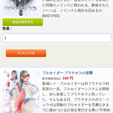
た同胞のノインスに救われる。解放された
ジーンは、ノインスと脱出を試みるが…
[BAD END]
数量：
ブルセイダー プラテオスの逆襲
100
円
販売価格(税込):
蒼城レイ・ブルセイダーは対プラテオス対
策室の一員。ブルセイダーシステムを開発
し、自ら装着してプラテオスと戦ってい
た。そんなある日、プラテオスのボス・ジ
ュウガは宿敵のブルセイダーを完膚なきま
でに痛めつける計画を実行する事に!平和的