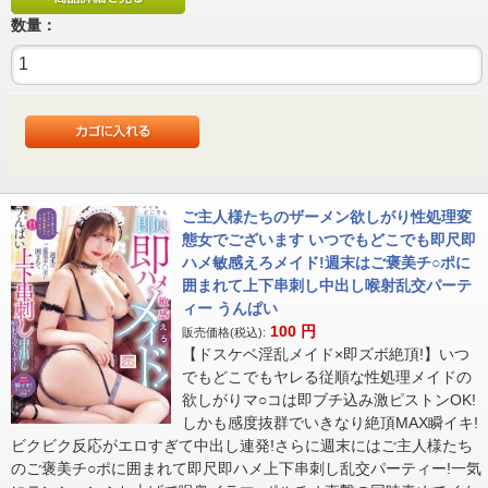
数量：
ご主人様たちのザーメン欲しがり性処理変
態女でございます いつでもどこでも即尺即
ハメ敏感えろメイド!週末はご褒美チ○ポに
囲まれて上下串刺し中出し喉射乱交パーテ
ィー うんぱい
100
円
販売価格(税込):
【ドスケベ淫乱メイド×即ズボ絶頂!】いつ
でもどこでもヤレる従順な性処理メイドの
欲しがりマ○コは即ブチ込み激ピストンOK!
しかも感度抜群でいきなり絶頂MAX瞬イキ!
ビクビク反応がエロすぎて中出し連発!さらに週末にはご主人様たち
のご褒美チ○ポに囲まれて即尺即ハメ上下串刺し乱交パーティー!一気