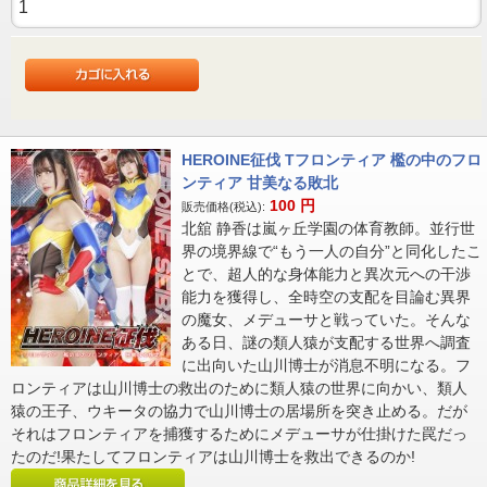
HEROINE征伐 Tフロンティア 檻の中のフロ
ンティア 甘美なる敗北
100
円
販売価格(税込):
北舘 静香は嵐ヶ丘学園の体育教師。並行世
界の境界線で“もう一人の自分”と同化したこ
とで、超人的な身体能力と異次元への干渉
能力を獲得し、全時空の支配を目論む異界
の魔女、メデューサと戦っていた。そんな
ある日、謎の類人猿が支配する世界へ調査
に出向いた山川博士が消息不明になる。フ
ロンティアは山川博士の救出のために類人猿の世界に向かい、類人
猿の王子、ウキータの協力で山川博士の居場所を突き止める。だが
それはフロンティアを捕獲するためにメデューサが仕掛けた罠だっ
たのだ!果たしてフロンティアは山川博士を救出できるのか!