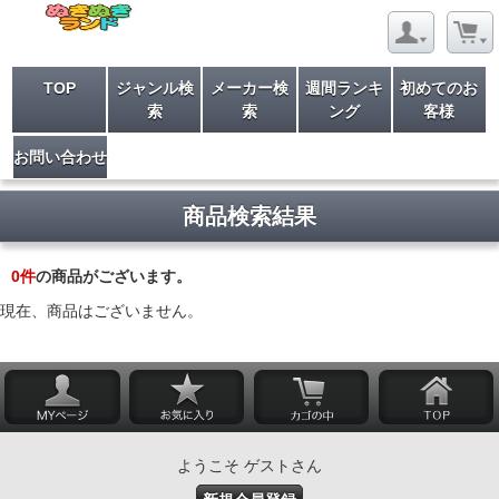
TOP
ジャンル検
メーカー検
週間ランキ
初めてのお
索
索
ング
客様
お問い合わせ
商品検索結果
0
件
の商品がございます。
現在、商品はございません。
ようこそ ゲストさん