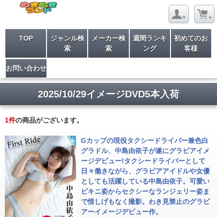
TOP
ジャンル検
メーカー検
週間ランキ
初めてのお
索
索
ング
客様
お問い合わせ
2025/10/29イメージDVD5本入荷
1
件
の商品がございます。
Gカップの現役タクシードライバー兼色白
グラドル、中島由依子が遂にグラビアイメ
ージデビュー!タクシードライバーとして
日々働きながら、グラビアアイドルや女優
としても活躍している中島由依子。可愛い
ビキニ姿からセクシーなランジェリー姿ま
で惜しげもなく撮影。わき見禁止のグラビ
アーイメージデビュー作。