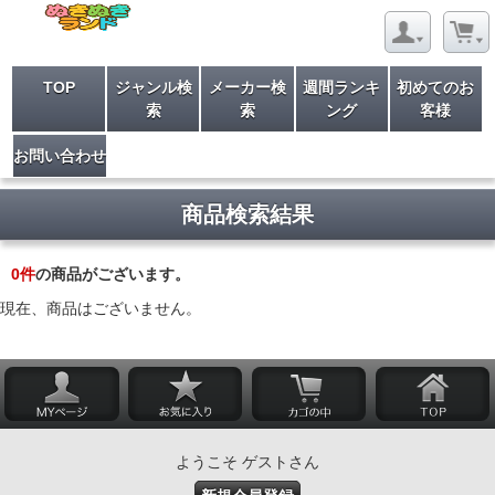
TOP
ジャンル検
メーカー検
週間ランキ
初めてのお
索
索
ング
客様
お問い合わせ
商品検索結果
0
件
の商品がございます。
現在、商品はございません。
ようこそ ゲストさん