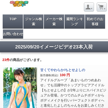
TOP
ジャンル検
メーカー検
週間ランキ
初めてのお
索
索
ング
客様
お問い合わせ
2025/09/20イメージビデオ23本入荷
23
件
の商品がございます。
甘くてやわらか/ちとせよしの
100
円
販売価格(税込):
アイドルグループ「あまいものつめあわ
せ」でも活躍中のトップグラビアアイドル
【ちとせよしの】が2年ぶりにスパイスビジ
ュアル登場。かつてのムチムチボディから
ボディメイクを行いパーフェクトボディへ
と進化したよしのちゃんをお楽しみくださ