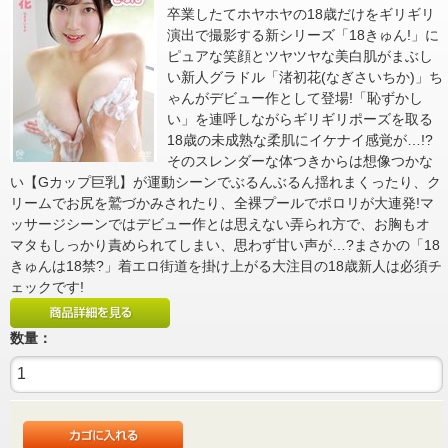
卒業したてホヤホヤの18歳だけをギリギリ
演出で撮影する新シリーズ「18きゅん!」に
ピュアな笑顔とツヤツヤな美白肌がまぶし
い新人グラドル「渚初花(なぎさいちか)」ち
ゃんがデビュー作として登場!「恥ずかし
い」を連呼しながらギリギリポーズを取る
18歳の未成熟な柔肌にイケナイ感覚が…!?
そのスレンダーな体つきからは想像つかな
い【Gカップ巨乳】が運動シーンでぶるんぶるん揺れまくったり、ク
リームでお尻を鷲づかみされたり、全裸プールでポロリが大連発!マ
ッサージシーンではデビュー作とは思えない弄られ方で、お胸もオ
マタもしっかり責められてしまい、思わず甘い声が…?まさかの「18
きゅんは18禁?」着エロ街道を掛け上がる大注目の18歳新人は必須チ
ェックです!
数量：