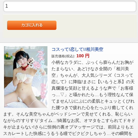
コスって!恋して!/相川美空
100
円
販売価格(税込):
小柄なカラダに、ぷっくら膨らんだお胸が
たまらない、あどけなさ全開の「相川美
空」ちゃんが、大人気シリーズ《コスって
恋して》に降臨!まさに【いもうと系】の天
真爛漫な笑顔と甘えるような声で「お客様
っ…▽」と囁かれたら…もう理性なんて保
てません!ぷにぷにの柔肌とキュッとくびれ
た腰つきで疲れた心をたっぷり癒してくれ
ます。そんな美空ちゃんがベッドシーンで見せてくれる、恥じらい
ながらの‘すりすり’タイム…!綺麗なお尻、オマタをこすられてドキド
キが止まらない!さらに恒例の裏オプマッサージでは、前回よりもエ
スカレートした快感にうるうる瞳でビクビクしちゃう…その瞬間を