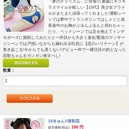
「夢のチラリズム」に登場!八重歯にキラキ
ラスマイルが眩しい【10代】美少女グラド
ルがまたまた頑張ってくれました!運動シー
ンでは夢中でトランポリンではしゃぐと成
長途中のお胸がぷるんぷるんと揺れちゃっ
たり、ベッドシーンでは足を抱えてトンデ
モポーズに挑戦してみたりと一作目から大きく進化!緊張のマッサー
ジシーンでは戸惑いながらも漏れ出る吐息に【恋のハリケーン】が
巻き起こる!今からでも遅くない!デビュー作で一躍注目の的となった
恋歌ちゃんをガンガン推すべし!
数量：
18きゅん!/渚初花
100
円
販売価格(税込):