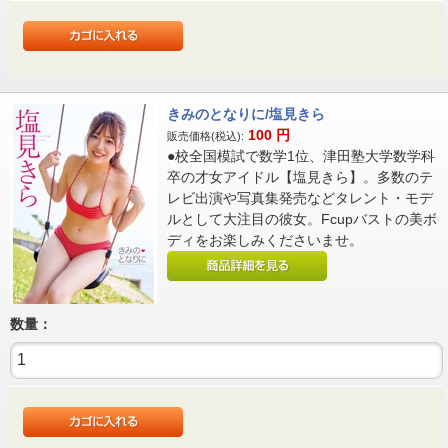
きみのとなりに/塩見きら
100
円
販売価格(税込):
●校全国模試で数学1位、津田塾大学数学科
卒の才女アイドル【塩見きら】。多数のテ
レビ出演や写真集発売などタレント・モデ
ルとして大注目の彼女。Fcupバストの美ボ
ディをお楽しみくださいませ。
数量：