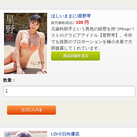
ほしいままに/星野琴
100
円
販売価格(税込):
元歯科助手という異色の経歴を持つHcupバ
ストのグラビアアイドル【星野琴】。今作
でも抜群のプロポーションを極小水着で大
胆披露してくれています。
数量：
I.D/小日向優花