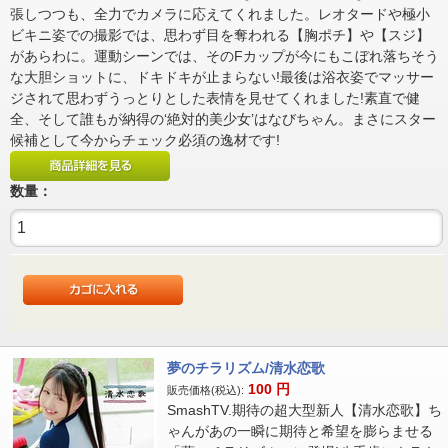
張しつつも、全力でカメラに応えてくれました。レオタードや極小
ビキニ姿での撮影では、思わず目を奪われる【胸ポチ】や【スジ】
があらわに。運動シーンでは、そのFカップが今にもこぼれ落ちそう
な大胆ショットに、ドキドキが止まらない!最後は浴衣姿でマッサー
ジされて思わずうっとりとした表情を見せてくれました!素直で健
全、そして誰もが納得の‘絶対的美少女’はなびちゃん。まさにスター
候補として今からチェック必須の逸材です!
数量：
夢のチラリズム/清水恋歌
100
円
販売価格(税込):
SmashTV.期待の超大型新人【清水恋歌】ち
ゃんがあの一瞬に期待と希望を膨らませる