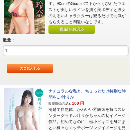
す。90cmのGcupバストからくびれたウエ
ストが美しいラインを描く美ボディと彼女
の明るいキャラクターは観るだけで元気が
もらえること間違いなしです。
数量：
ナチュラルな私と、ちょっとだけ特別な時
間を…/叶りか
100
円
販売価格(税込):
清楚で自然体、かわいい雰囲気を持つスレ
ンダーグラドル叶りかちゃんの初イメージ
作品。初めてなのに…極小ビキニを身にま
とい様々なエッチポージングイメージを見