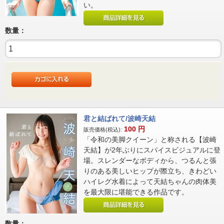
い。
数量：
君と結ばれて/波崎天結
100
円
販売価格(税込):
「令和の美脚クイーン」と称される【波崎
天結】が2年ぶりにスパイスビジュアルに登
場。スレンダーなボディから、つるんと張
りのある美しいヒップが際立ち、きわどい
ハイレグ水着によって天結ちゃんの肉体美
を最大限に堪能できる作品です。
数量：