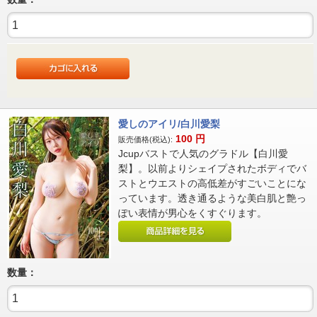
愛しのアイリ/白川愛梨
100
円
販売価格(税込):
Jcupバストで人気のグラドル【白川愛
梨】。以前よりシェイプされたボディでバ
ストとウエストの高低差がすごいことにな
っています。透き通るような美白肌と艶っ
ぽい表情が男心をくすぐります。
数量：