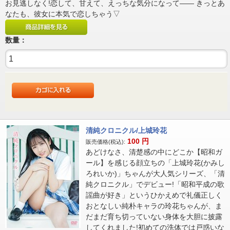
お見逃しなく!恋して、甘えて、えっちな気分になって―― きっとあ
なたも、彼女に本気で恋しちゃう▽
数量：
清純クロニクル/上城玲花
100
円
販売価格(税込):
あどけなさ、清楚感の中にどこか【昭和ガ
ール】を感じる顔立ちの「上城玲花(かみし
ろれいか)」ちゃんが大人気シリーズ、「清
純クロニクル」でデビュー!「昭和平成の歌
謡曲が好き」というひかえめで礼儀正しく
おとなしい純朴キャラの玲花ちゃんが、ま
だまだ育ち切っていない身体を大胆に披露
してくれました!初めての洗体では戸惑いな