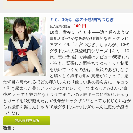
キミ、10代、恋の予感/四宮つむぎ
100
円
販売価格(税込):
18歳、青春まっただ中――透き通るような
白肌と艶やかな黒髪が印象的な新人グラビ
アアイドル「四宮つむぎ」ちゃんが、10代
グラドルの人気登竜門シリーズ【キミ、10
代、恋の予感】で待望のデビュー!緊張しな
がらも、緊張した面持ちでゆっくりと制服
を脱いでいくその姿は、童顔のあどけなさ
と瑞々しく繊細な肌の質感が相まって、思
わず目を奪われるほどの輝き!ふんわり優しい胸の膨らみに、キュッ
と引き締まった美しいラインのクビレ、そしてまるっとかわいい白
桃尻!とっても魅力的なカラダでまさかの大胆ポーズに挑戦しちゃう
とガードを飛び越えたお宝映像がザックザク!?とっても恥じらいなが
らも撮影を楽しんじゃう18歳グラドルのつむぎちゃんに恋の予感待
ったなし!
数量：