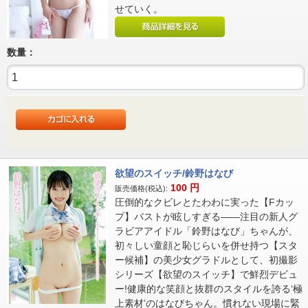
せていく。
数量：
欲望のスイッチ/鈴野はなび
100
円
販売価格(税込):
圧倒的なクビレとたわわに実った【Fカッ
プ】バストが眩しすぎる――注目の新人グ
ラビアアイドル「鈴野はなび」ちゃんが、
初々しい童顔と恥じらいを併せ持つ【スタ
ー候補】の美少女グラドルとして、初撮影
シリーズ【欲望のスイッチ】で鮮烈デビュ
ー!健康的な笑顔と抜群のスタイルを誇る‘極
上素材’のはなびちゃん。慣れない現場に緊