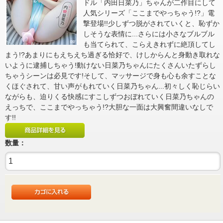
ドル「内田日菜乃」ちゃんが二作目にして
人気シリーズ「ここまでやっちゃう!?」電
撃登場!!少しずつ脱がされていくと、恥ずか
しそうな表情に...さらには小さなブルブル
も当てられて、こらえきれずに絶頂してし
まう!?あまりにもえちえち過ぎる恰好で、けしからんと身動き取れな
いように逮捕しちゃう!動けない日菜乃ちゃんにたくさんいたずらし
ちゃうシーンは必見です!そして、マッサージで身も心も余すことな
くほぐされて、甘い声がもれていく日菜乃ちゃん...初々しく恥じらい
ながらも、迫りくる快感にすこしずつおぼれていく日菜乃ちゃんの
えっちで、ここまでやっちゃう!?大胆な一面は大興奮間違いなしで
す!!
数量：