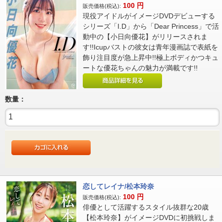
100
円
販売価格(税込):
現役アイドルがイメージDVDデビューする
シリーズ「I.D」から「Dear Princess」で活
動中の【小日向優花】がリリースされま
す!!Icupバストの彼女は青年漫画誌で表紙を
飾り注目度が急上昇中!!極上ボディかつキュ
ートな優花ちゃんの魅力が満載です!!
数量：
恋してレイナ/松本玲奈
100
円
販売価格(税込):
俳優として活躍するスタイル抜群な20歳
【松本玲奈】がイメージDVDに初挑戦しま