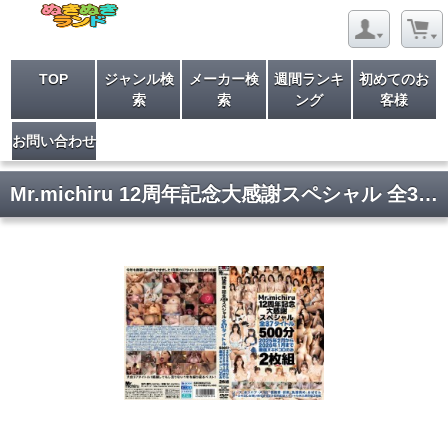
TOP
ジャンル検
メーカー検
週間ランキ
初めてのお
索
索
ング
客様
お問い合わせ
Mr.michiru 12周年記念大感謝スペシャル 全37タイトル 500分2025年2月から2026年1月まで厳選ヌキドコロのみ2枚組 Disk1