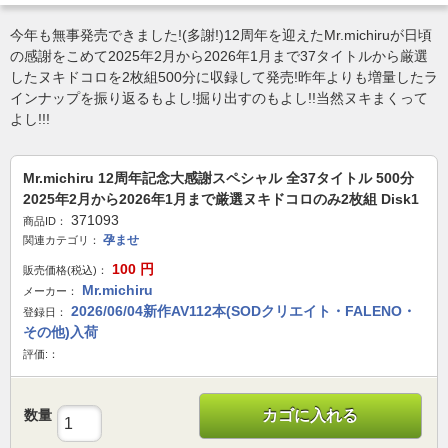
今年も無事発売できました!(多謝!)12周年を迎えたMr.michiruが日頃
の感謝をこめて2025年2月から2026年1月まで37タイトルから厳選
したヌキドコロを2枚組500分に収録して発売!昨年よりも増量したラ
インナップを振り返るもよし!掘り出すのもよし!!当然ヌキまくって
よし!!!
Mr.michiru 12周年記念大感謝スペシャル 全37タイトル 500分
2025年2月から2026年1月まで厳選ヌキドコロのみ2枚組 Disk1
371093
商品ID：
孕ませ
関連カテゴリ：
100
円
販売価格(税込)：
Mr.michiru
メーカー：
2026/06/04新作AV112本(SODクリエイト・FALENO・
登録日：
その他)入荷
評価:：
数量
カゴに入れる