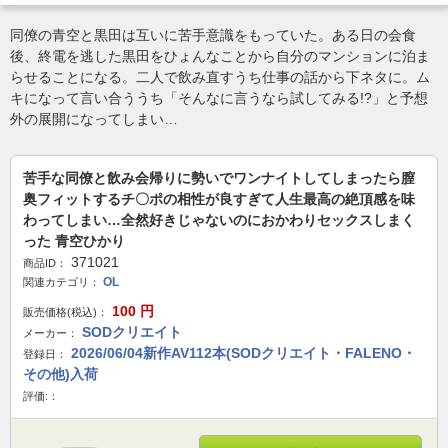
同僚の青空と黒田は互いに苦手意識をもっていた。ある日の会食
後、終電を逃した黒田をひょんなことから自分のマンションに泊ま
らせることになる。二人で飲み直すうち仕事の話から下ネタに。ム
キになって言い合ううち「そんなに言うなら試してみる!?」と予想
外の展開になってしまい…
苦手な同僚と飲み会帰りに勢いでワンナイトしてしまったら膣
奥フィットするチ〇ポの相性が良すぎて人生最高の絶頂感を味
わってしまい…全然好きじゃないのにおかわりセックスしまく
った 青空ひかり
371021
商品ID：
OL
関連カテゴリ：
100
円
販売価格(税込)：
SODクリエイト
メーカー：
2026/06/04新作AV112本(SODクリエイト・FALENO・
登録日：
その他)入荷
評価:：