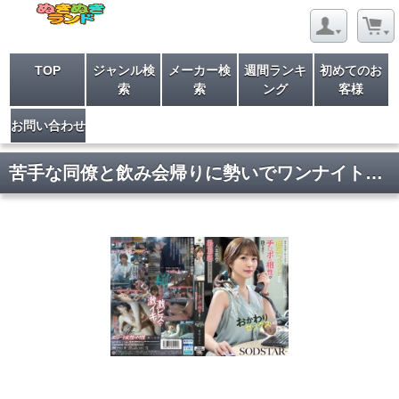
TOP
ジャンル検
メーカー検
週間ランキ
初めてのお
索
索
ング
客様
お問い合わせ
苦手な同僚と飲み会帰りに勢いでワンナイトしてしまったら膣奥フィットするチ〇ポの相性が良すぎて人生最高の絶頂感を味わってしまい…全然好きじゃないのにおかわりセックスしまくった 青空ひかり